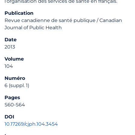
l’organisation des services de santé en français.
Publication
Revue canadienne de santé publique / Canadian
Journal of Public Health
Date
2013
Volume
104
Numéro
6 (suppl. 1)
Pages
S60-S64
DOI
10.17269/cjph.104.3454