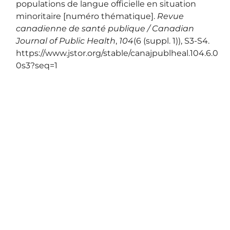
populations de langue officielle en situation
minoritaire [numéro thématique].
Revue
canadienne de santé publique / Canadian
Journal of Public Health
,
104
(6 (suppl. 1)), S3‑S4.
https://www.jstor.org/stable/canajpublheal.104.6.0
0s3?seq=1
© Observatoire FORCES-Santé
Propulsé par
Zotero
et
Kerko
.