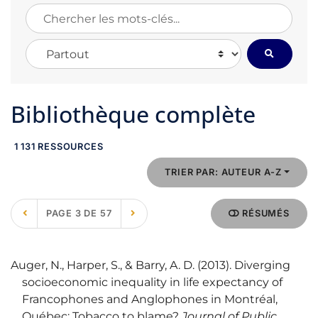
Chercher les mots-clés...
Chercher dans...
Bibliothèque complète
1 131 RESSOURCES
TRIER PAR: AUTEUR A-Z
PAGE 3 DE 57
RÉSUMÉS
Auger, N., Harper, S., & Barry, A. D. (2013). Diverging
socioeconomic inequality in life expectancy of
Francophones and Anglophones in Montréal,
Québec: Tobacco to blame?
Journal of Public