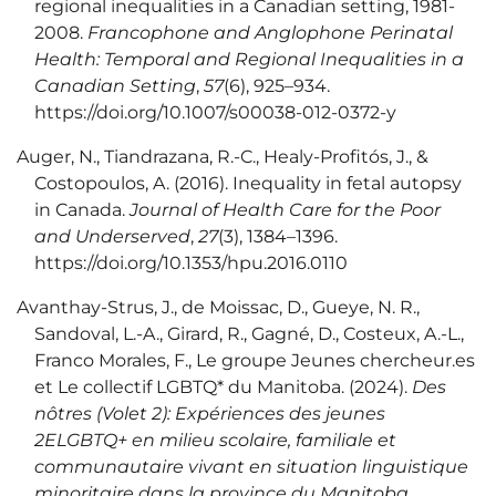
regional inequalities in a Canadian setting, 1981-
2008.
Francophone and Anglophone Perinatal
Health: Temporal and Regional Inequalities in a
Canadian Setting
,
57
(6), 925–934.
https://doi.org/10.1007/s00038-012-0372-y
Auger, N., Tiandrazana, R.-C., Healy-Profitós, J., &
Costopoulos, A. (2016). Inequality in fetal autopsy
in Canada.
Journal of Health Care for the Poor
and Underserved
,
27
(3), 1384–1396.
https://doi.org/10.1353/hpu.2016.0110
Avanthay-Strus, J., de Moissac, D., Gueye, N. R.,
Sandoval, L.-A., Girard, R., Gagné, D., Costeux, A.-L.,
Franco Morales, F., Le groupe Jeunes chercheur.es
et Le collectif LGBTQ* du Manitoba. (2024).
Des
nôtres (Volet 2): Expériences des jeunes
2ELGBTQ+ en milieu scolaire, familiale et
communautaire vivant en situation linguistique
minoritaire dans la province du Manitoba.