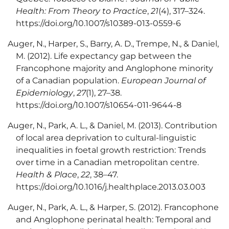
Health: From Theory to Practice
,
21
(4), 317–324.
https://doi.org/10.1007/s10389-013-0559-6
Auger, N., Harper, S., Barry, A. D., Trempe, N., & Daniel,
M. (2012). Life expectancy gap between the
Francophone majority and Anglophone minority
of a Canadian population.
European Journal of
Epidemiology
,
27
(1), 27–38.
https://doi.org/10.1007/s10654-011-9644-8
Auger, N., Park, A. L., & Daniel, M. (2013). Contribution
of local area deprivation to cultural-linguistic
inequalities in foetal growth restriction: Trends
over time in a Canadian metropolitan centre.
Health & Place
,
22
, 38–47.
https://doi.org/10.1016/j.healthplace.2013.03.003
Auger, N., Park, A. L., & Harper, S. (2012). Francophone
and Anglophone perinatal health: Temporal and