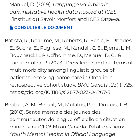
Manuel, D. (2019).
Language variables in
administrative health data hosted at ICES
.
L’institut du Savoir Monfort and ICES Ottawa.
CONSULTER LE DOCUMENT
Batista, R., Reaume, M., Roberts, R., Seale, E., Rhodes,
E., Sucha, E., Pugliese, M., Kendall, C. E., Bjerre, L. M.,
Bouchard, L., Prud’homme, D., Manuel, D. G., &
Tanuseputro, P. (2023). Prevalence and patterns of
multimorbidity among linguistic groups of
patients receiving home care in Ontario: a
retrospective cohort study.
BMC Geriatr.
,
23
(1), 725.
https://doi.org/10.1186/s12877-023-04267-5
Beaton, A. M., Benoit, M., Mulatris, P. et Dupuis, J. B.
(2018). Santé mentale des jeunes des
communautés de langue officielle en situation
minoritaire (CLOSM) au Canada : l’état des lieux.
/Youth Mental Health in Official Language