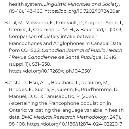
health system.
Linguistic Minorities and Society
,
(15–16), 143–166. https://doi.org/10.7202/1078480ar
Batal, M., Makvandi, E., Imbeault, P., Gagnon-Arpin, I.,
Grenier, J., Chomienne, M.-H., & Bouchard, L. (2013).
Comparison of dietary intake between
Francophones and Anglophones in Canada: Data
from CCHS2.2.
Canadian Journal of Public Health
/ Revue Canadienne de Santé Publique
,
104
(6
(suppl. 1)), S31–S38.
https://doi.org/10.17269/cjph.104.3501
Batista, R., Hsu, A. T., Bouchard, L., Reaume, M.,
Rhodes, E., Sucha, E., Guerin, E., Prud’homme, D.,
Manuel, D. G., & Tanuseputro, P. (2024).
Ascertaining the Francophone population in
Ontario: validating the language variable in health
data.
BMC Medical Research Methodology
,
24
(1),
98–108. https://doi.org/10.1186/s12874-024-02220-7