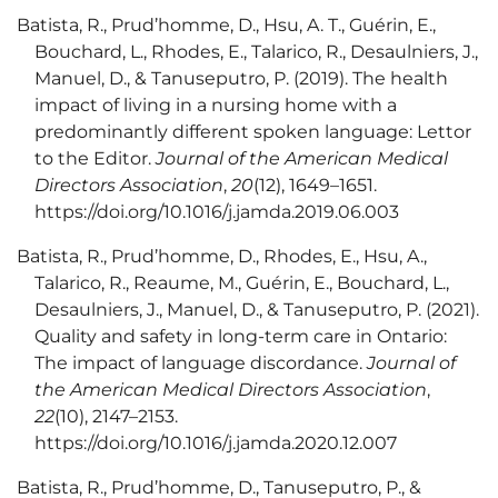
Batista, R., Prud’homme, D., Hsu, A. T., Guérin, E.,
Bouchard, L., Rhodes, E., Talarico, R., Desaulniers, J.,
Manuel, D., & Tanuseputro, P. (2019). The health
impact of living in a nursing home with a
predominantly different spoken language: Lettor
to the Editor.
Journal of the American Medical
Directors Association
,
20
(12), 1649–1651.
https://doi.org/10.1016/j.jamda.2019.06.003
Batista, R., Prud’homme, D., Rhodes, E., Hsu, A.,
Talarico, R., Reaume, M., Guérin, E., Bouchard, L.,
Desaulniers, J., Manuel, D., & Tanuseputro, P. (2021).
Quality and safety in long-term care in Ontario:
The impact of language discordance.
Journal of
the American Medical Directors Association
,
22
(10), 2147–2153.
https://doi.org/10.1016/j.jamda.2020.12.007
Batista, R., Prud’homme, D., Tanuseputro, P., &