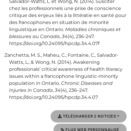
Salvador-Watts, L. et Wong, N. (2014). Susciter
chez les professionnels une prise de conscience
critique des enjeux liés à la littératie en santé pour
des francophones en situation de minorité
linguistique en Ontario.
Maladies chroniques et
blessures au Canada
,
34
(4), 236‑247.
https://doi.org/10.24095/hpcdp.34.4.07f
Zanchetta, M. S., Maheu, C., Fontaine, C., Salvador-
Watts, L., & Wong, N. (2014). Awakening
professionals’ critical awareness of health literacy
issues within a francophone linguistic-minority
population in Ontario.
Chronic Diseases and
Injuries in Canada
,
34
(4), 236–247.
https://doi.org/10.24095/hpcdp.34.4.07
TÉLÉCHARGER 2 NOTICES
FLUX WEB PERSONNALISÉ