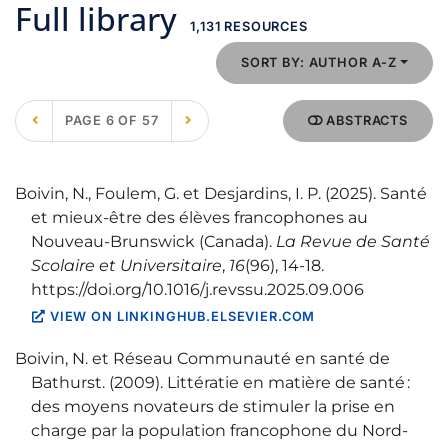
Full library
1,131 RESOURCES
SORT BY: AUTHOR A-Z
PAGE 6 OF 57
ABSTRACTS
Boivin, N., Foulem, G. et Desjardins, I. P. (2025). Santé
et mieux-être des élèves francophones au
Nouveau-Brunswick (Canada).
La Revue de Santé
Scolaire et Universitaire
,
16
(96), 14‑18.
https://doi.org/10.1016/j.revssu.2025.09.006
VIEW ON LINKINGHUB.ELSEVIER.COM
Boivin, N. et Réseau Communauté en santé de
Bathurst. (2009). Littératie en matière de santé :
des moyens novateurs de stimuler la prise en
charge par la population francophone du Nord-