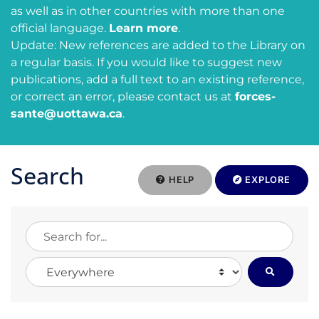
as well as in other countries with more than one
official language.
Learn more
.
Update: New references are added to the Library on
a regular basis. If you would like to suggest new
publications, add a full text to an existing reference,
or correct an error, please contact us at
forces-
sante@uottawa.ca
.
Search
HELP
EXPLORE
Search for...
Search in...