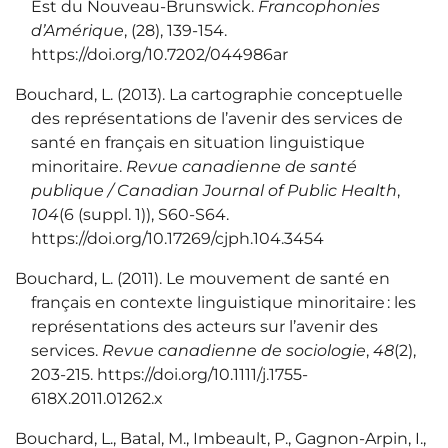
Est du Nouveau-Brunswick.
Francophonies
d’Amérique
, (28), 139‑154.
https://doi.org/10.7202/044986ar
Bouchard, L. (2013). La cartographie conceptuelle
des représentations de l’avenir des services de
santé en français en situation linguistique
minoritaire.
Revue canadienne de santé
publique / Canadian Journal of Public Health
,
104
(6 (suppl. 1)), S60‑S64.
https://doi.org/10.17269/cjph.104.3454
Bouchard, L. (2011). Le mouvement de santé en
français en contexte linguistique minoritaire : les
représentations des acteurs sur l’avenir des
services.
Revue canadienne de sociologie
,
48
(2),
203‑215. https://doi.org/10.1111/j.1755-
618X.2011.01262.x
Bouchard, L., Batal, M., Imbeault, P., Gagnon-Arpin, I.,