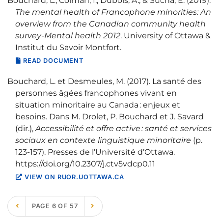
Bouchard, L., Colman, I., Dubois, A., & Sucha, E. (2019).
The mental health of Francophone minorities: An
overview from the Canadian community health
survey-Mental health 2012
. University of Ottawa &
Institut du Savoir Montfort.
READ DOCUMENT
Bouchard, L. et Desmeules, M. (2017). La santé des
personnes âgées francophones vivant en
situation minoritaire au Canada : enjeux et
besoins. Dans M. Drolet, P. Bouchard et J. Savard
(dir.),
Accessibilité et offre active : santé et services
sociaux en contexte linguistique minoritaire
(p.
123‑157). Presses de l’Université d’Ottawa.
https://doi.org/10.2307/j.ctv5vdcp0.11
VIEW ON RUOR.UOTTAWA.CA
PAGE 6 OF 57