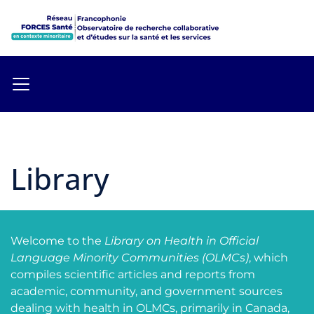
Library
Welcome to the
Library on Health in Official
Language Minority Communities (OLMCs)
, which
compiles scientific articles and reports from
academic, community, and government sources
dealing with health in OLMCs, primarily in Canada,