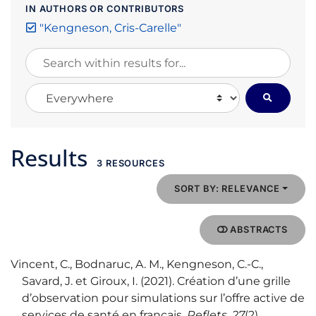
IN AUTHORS OR CONTRIBUTORS
"Kengneson, Cris-Carelle"
Search within results for...
Search in...
Results
3 RESOURCES
SORT BY: RELEVANCE
ABSTRACTS
Vincent, C., Bodnaruc, A. M., Kengneson, C.-C.,
Savard, J. et Giroux, I. (2021). Création d’une grille
d’observation pour simulations sur l’offre active de
services de santé en français.
Reflets
,
27
(2),